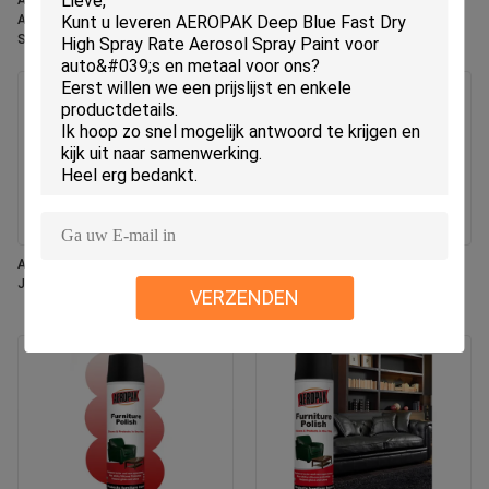
Aeropak 330ml Eco-vriendelijk
Aeropak 330ml Aerosol Jasmin
Aerosol Rose Scent Air Freshener
geur Gebruik Effectieve
Spray voor thuis en auto binnen
geurverwijder Langdurig
gebruik Langdurig
milieuvriendelijk Huisdier-veilig
Kind-veilig Luchtverfrisser
Aeropak 330 ml Aerosol Vers
Aeropak 500 ml milieuvriendelijke
Jasmijn Geur Air Freshener Spray
universele keukenoven kookgerei
VERZENDEN
Multi-oppervlak residuvrije
sneldrogende reinigingsspray