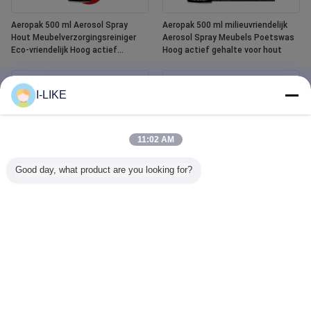
Aeropak 500 ml Aerosol Spray
Aeropak 500 ml milieuvriendelijk
Hout Meubelverzorgingsreiniger
Aerosol Spray Meubels Poetswas
Eco-vriendelijk Hoog actief
Hoog actief gehalte voor hout
gehalte Vloeibare essentiële olie
Houtlak
I-LIKE
11:02 AM
Good day, what product are you looking for?
Aeropak 400 ml waterdichte witte
Aeropak 500ml Autoventiel
bad en tegel afwerking
Glasreiniger Vloeibare agent
keramische verf spray
Spiegelschoner Glasreiniger Spray
voor Automotive & Huishoudelijke
Water vlekverwijder