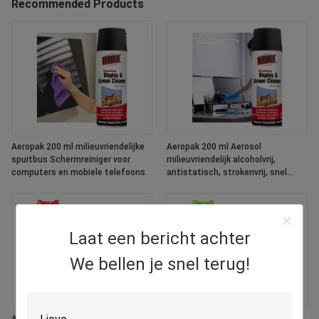
Recommended Products
Aeropak 200 ml milieuvriendelijke
Aeropak 200 ml Aerosol
spuitbus Schermreiniger voor
milieuvriendelijk alcoholvrij,
computers en mobiele telefoons
antistatisch, strokenvrij, snel
droogend, multifunctionele, op
maat gemaakte kleuren scherm
Laat een bericht achter
We bellen je snel terug!