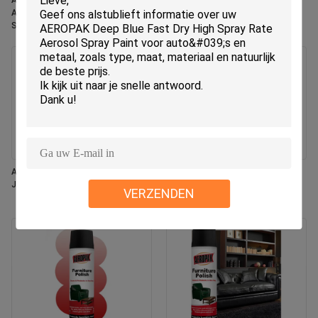
Aeropak 330ml Eco-vriendelijk
Aeropak 330ml Aerosol Jasmin
Aerosol Rose Scent Air Freshener
geur Gebruik Effectieve
Spray voor thuis en auto binnen
geurverwijder Langdurig
gebruik Langdurig
milieuvriendelijk Huisdier-veilig
Kind-veilig Luchtverfrisser
Aeropak 330 ml Aerosol Vers
Aeropak 500 ml milieuvriendelijke
Jasmijn Geur Air Freshener Spray
universele keukenoven kookgerei
VERZENDEN
Multi-oppervlak residuvrije
sneldrogende reinigingsspray