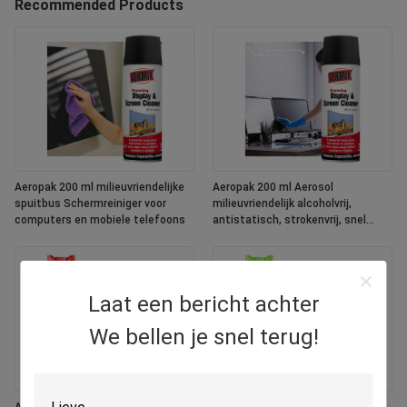
Recommended Products
Aeropak 200 ml milieuvriendelijke
Aeropak 200 ml Aerosol
spuitbus Schermreiniger voor
milieuvriendelijk alcoholvrij,
computers en mobiele telefoons
antistatisch, strokenvrij, snel
droogend, multifunctionele, op
maat gemaakte kleuren scherm
Laat een bericht achter
We bellen je snel terug!