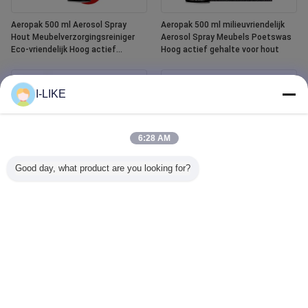
Aeropak 500 ml Aerosol Spray
Aeropak 500 ml milieuvriendelijk
Hout Meubelverzorgingsreiniger
Aerosol Spray Meubels Poetswas
Eco-vriendelijk Hoog actief
Hoog actief gehalte voor hout
gehalte Vloeibare essentiële olie
Houtlak
I-LIKE
6:28 AM
Good day, what product are you looking for?
Aeropak 400 ml waterdichte witte
Aeropak 500ml Autoventiel
bad en tegel afwerking
Glasreiniger Vloeibare agent
keramische verf spray
Spiegelschoner Glasreiniger Spray
voor Automotive & Huishoudelijke
Water vlekverwijder