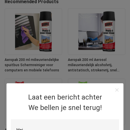
Recommended Products
Aeropak 200 ml milieuvriendelijke
Aeropak 200 ml Aerosol
spuitbus Schermreiniger voor
milieuvriendelijk alcoholvrij,
computers en mobiele telefoons
antistatisch, strokenvrij, snel
droogend, multifunctionele, op
maat gemaakte kleuren scherm
Laat een bericht achter
We bellen je snel terug!