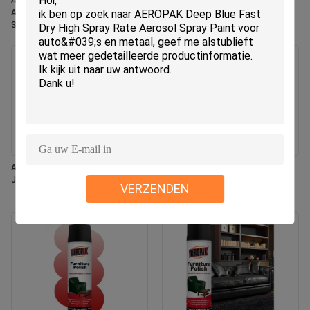
Aeropak 330ml Eco-vriendelijk
Aeropak 330ml Aerosol Jasmin
Aerosol Rose Scent Air Freshener
geur Gebruik Effectieve
Spray voor thuis en auto binnen
geurverwijder Langdurig
gebruik Langdurig
milieuvriendelijk Huisdier-veilig
Kind-veilig Luchtverfrisser
Aeropak 330 ml Aerosol Vers
Aeropak 500 ml milieuvriendelijke
Jasmijn Geur Air Freshener Spray
universele keukenoven kookgerei
VERZENDEN
Multi-oppervlak residuvrije
sneldrogende reinigingsspray