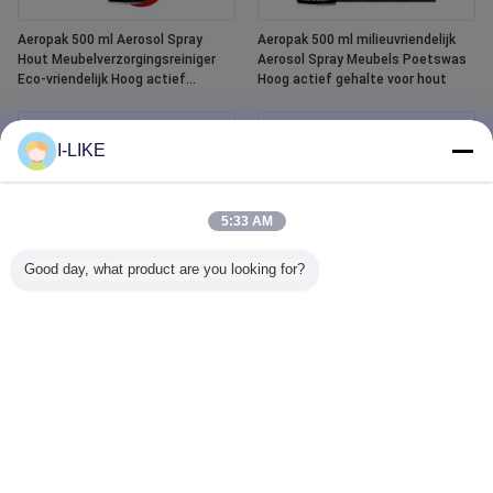
Aeropak 500 ml Aerosol Spray
Aeropak 500 ml milieuvriendelijk
Hout Meubelverzorgingsreiniger
Aerosol Spray Meubels Poetswas
Eco-vriendelijk Hoog actief
Hoog actief gehalte voor hout
gehalte Vloeibare essentiële olie
Houtlak
I-LIKE
5:33 AM
Good day, what product are you looking for?
Aeropak 400 ml waterdichte witte
Aeropak 500ml Autoventiel
bad en tegel afwerking
Glasreiniger Vloeibare agent
keramische verf spray
Spiegelschoner Glasreiniger Spray
voor Automotive & Huishoudelijke
Water vlekverwijder