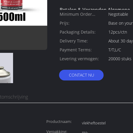
Betalen & Verzenden Algemene
Minimum Order
Negotiable
voorwaarden:
Quantity:
Prijs:
Base on your
Packaging Details:
12pcs/ctn
Delivery Time:
About 30 day
Payment Terms:
T/T;L/C
Levering vermogen:
20000 stuks 
CONTACT NU
tomschrijving
Productnaam:
vlekheftoestel
Verpakking: