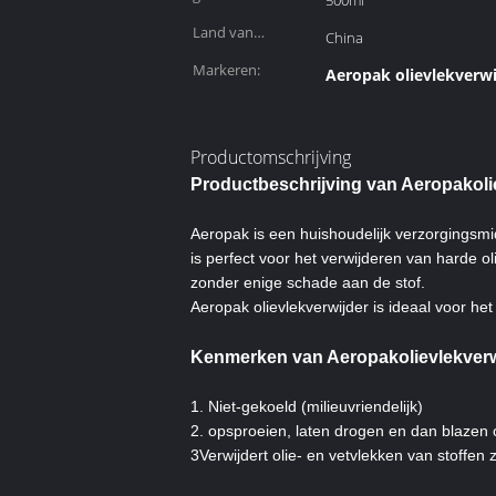
500ml
Land van
China
oorsprong:
Markeren:
Aeropak olievlekverwi
Productomschrijving
Productbeschrijving van Aeropak
ol
Aeropak is een huishoudelijk verzorgingsmi
is perfect voor het verwijderen van harde o
zonder enige schade aan de stof.
Aeropak olievlekverwijder is ideaal voor het
Kenmerken van Aeropak
olievlekver
1. Niet-gekoeld (milieuvriendelijk)
2. opsproeien, laten drogen en dan blazen o
3Verwijdert olie- en vetvlekken van stoffen 