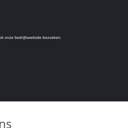
ok onze bedrijfswebsite bezoeken:
ns