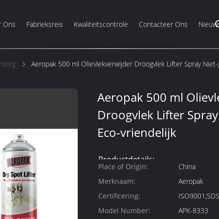
r Ons
Fabrieksreis
Kwaliteitscontrole
Contacteer Ons
Nieuw
nzorg
Aeropak 500 ml Olievlekverwijder Droogvlek Lifter Spray Niet-
Aeropak 500 ml Olievl
Droogvlek Lifter Spray
Eco-vriendelijk
Productdetails:
Place of Origin:
China
Merknaam:
Aeropak
Certificering:
ISO9001;SD
Model Number:
APK-8333