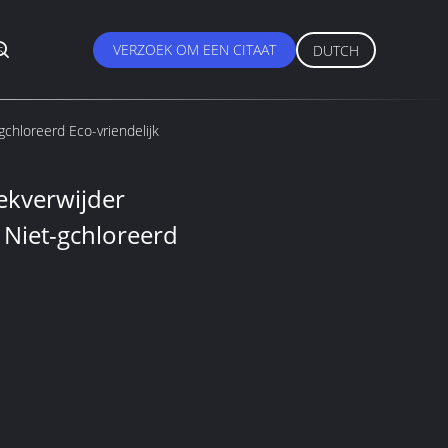
s
VERZOEK OM EEN CITAAT
DUTCH
gchloreerd Eco-vriendelijk
ekverwijder
 Niet-gchloreerd
S