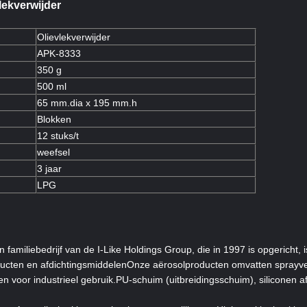
lekverwijder
Olievlekverwijder
APK-8333
350 g
500 ml
65 mm.dia x 195 mm.h
Blokken
12 stuks/t
weefsel
3 jaar
LPG
familiebedrijf van de I-Like Holdings Group, die in 1997 is opgericht, i
ducten en afdichtingsmiddelenOnze aërosolproducten omvatten sprayve
n voor industrieel gebruik.PU-schuim (uitbreidingsschuim), siliconen 