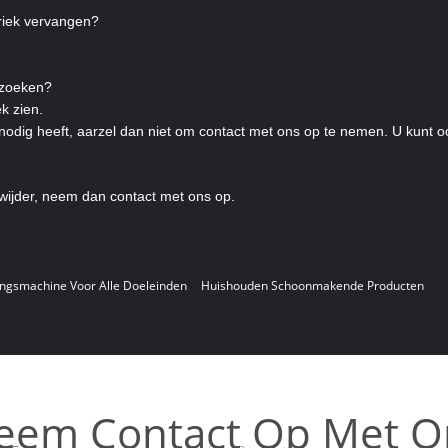
briek vervangen?
bezoeken?
k zien.
nodig heeft, aarzel dan niet om contact met ons op te nemen. U kunt o
rwijder, neem dan contact met ons op.
ingsmachine Voor Alle Doeleinden
Huishouden Schoonmakende Producten
eem Contact Op Met O