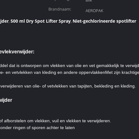
Blik
Brandnaam:
AEROPAK
jder
500 ml Dry Spot Lifter Spray
Niet-gechlorineerde spotlifter
,
,
:
ievlekverwijder
ddel dat is ontworpen om vlekken van olie en vet gemakkelijk te verwi
lie- en vetvlekken van kleding en andere oppervlakkenMet zijn krachtige
 verwijderen van olie- of vetvlekken van tapijten, bekleding en kleding.
wijder
f afborstelen om vlekken, vuil en vlekken te verwijderen.
zonder ringen of sporen achter te laten