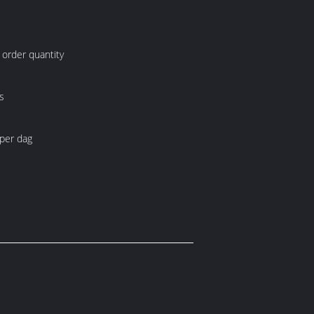
 order quantity
s
per dag