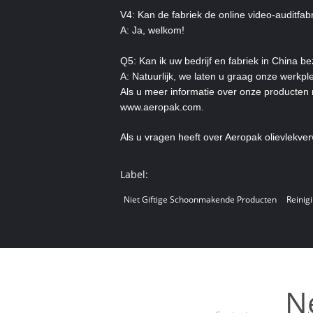
V4: Kan de fabriek de online video-auditfa
A: Ja, welkom!
Q5: Kan ik uw bedrijf en fabriek in China 
A: Natuurlijk, we laten u graag onze werkple
Als u meer informatie over onze producten 
www.aeropak.com.
Als u vragen heeft over Aeropak olievlekve
Label:
Niet Giftige Schoonmakende Producten
Reinig
N