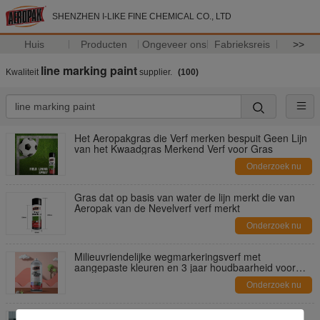
SHENZHEN I-LIKE FINE CHEMICAL CO., LTD
Huis
Producten
Ongeveer ons
Fabrieksreis
>>
line marking paint
Kwaliteit
supplier.
(100)
Het Aeropakgras die Verf merken bespuit Geen Lijn
van het Kwaadgras Merkend Verf voor Gras
Onderzoek nu
Gras dat op basis van water de lijn merkt die van
Aeropak van de Nevelverf verf merkt
Onderzoek nu
Milieuvriendelijke wegmarkeringsverf met
aangepaste kleuren en 3 jaar houdbaarheid voor
lijnmarkering
Onderzoek nu
Lijn die op hoge temperatuur Nevelverf/Gele en