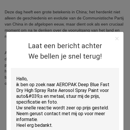
Deze dag heeft een grote betekenis in China; het herdenkt niet
alleen de geschiedenis en evolutie van de Communistische Partij
van China in de afgelopen eeuw, maar dient ook als een cruciaal
moment om na te denken over de vooruitgang van het land en
naar de toekomst te kijken.
Laat een bericht achter
Als Chinese onderneming opereert AEROPAK onder leiding van
We bellen je snel terug!
de Communistische Partij van China, waarbij zij standvastig de
principes van innovatie, kwaliteit en voortdurende verbetering
hooghoudt, terwijl zij zich blijft inzetten voor het leveren van
betrouwbare producten en professionele diensten aan klanten
over de hele wereld.