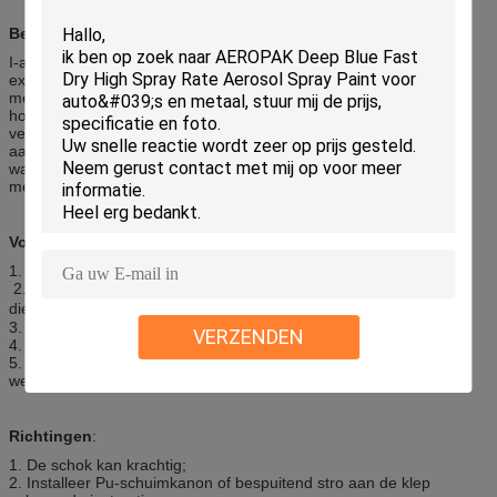
Beschrijving:
I-als brand-Geschatte (Klasse B2) nevel Pu is het schuim zelf-
extinguishable. Het is een economische, geschikte en efficiënte
methode om volgzame Bouwverordening, brand het blokkeren in
houten kader woonbouw te installeren. Het wordt gebruikt aan
verbinding verborgen penetraties van vloer aan vloer of de ruimte
aan ruimte, vormt een fireblock en een duurzame, luchtdichte en
waterbestendige band. Banden aan hout, drywall, metaal,
metselwerk, glas en de meeste plastieken.
Voorzorgsmaatregelen:
1. Blijf van het bereik van kinderen weg
2. Bescherm tegen zonlicht en stel niet aan temperaturen bloot
die 50℃ overschrijden
3. Doordring niet of brand, zelfs daarna gebruik.
VERZENDEN
4. Bespuit niet op een naakte vlam of enig gloeiend materiaal.
5. Blijf van bronnen van ontsteking weg. Nr die - wanneer het
werken roken.
Richtingen
:
1. De schok kan krachtig;
2. Installeer Pu-schuimkanon of bespuitend stro aan de klep