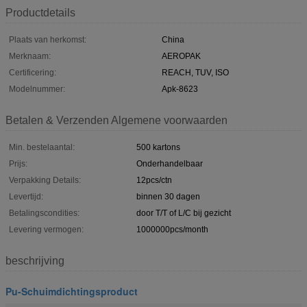
Productdetails
Plaats van herkomst:
China
Merknaam:
AEROPAK
Certificering:
REACH, TUV, ISO
Modelnummer:
Apk-8623
Betalen & Verzenden Algemene voorwaarden
Min. bestelaantal:
500 kartons
Prijs:
Onderhandelbaar
Verpakking Details:
12pcs/ctn
Levertijd:
binnen 30 dagen
Betalingscondities:
door T/T of L/C bij gezicht
Levering vermogen:
1000000pcs/month
beschrijving
Pu-Schuimdichtingsproduct