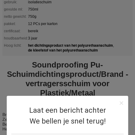
gebruik:
isolatieschuim
gevulde ml:
750ml
netto gewicht:
750g
pakket:
12 PCs per karton
certificaat:
bereik
houdbaarheid:
3 jaar
het dichtingsproduct van het polyurethaanschuim
Hoog licht:
,
de kleefstof van het polyurethaanschuim
Soundproofing Pu-
Schuimdichtingsproduct/Brand -
vertragersschuim voor
Plastiek/Metaal
Laat een bericht achter
Brand - vertragersschuim
Zelf-Extinguishable
We bellen je snel terug!
Bestand lawaai
Het anti Bevriezen