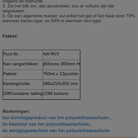
volgens de instructie.
3. Zet het blik om, dan perstrekker, zou er schuim zijn die
wegvloeien.
4. Op een algemene manier, vul enkel het gat of het hiaat door 70%
wanneer kanon-type, en 50% in wanneer stro-type.
Pakket:
Punt Nr.:
Apk-8623
Kan rangschikken:
∮65mmx 300mm H
Pakket:
750ml x 12pcs/ctn
Kartongrootte:
280x210x352 mm
20ftContainer lading
1296 kartons
Markeringen:
het dichtingsproduct van het polyurethaanschuim
,
de kleefstof van het polyurethaanschuim
,
de reinigingsmachine van het polyurethaanschuim