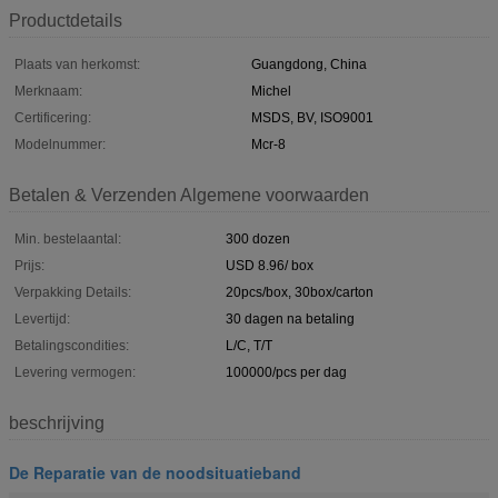
Productdetails
Plaats van herkomst:
Guangdong, China
Merknaam:
Michel
Certificering:
MSDS, BV, ISO9001
Modelnummer:
Mcr-8
Betalen & Verzenden Algemene voorwaarden
Min. bestelaantal:
300 dozen
Prijs:
USD 8.96/ box
Verpakking Details:
20pcs/box, 30box/carton
Levertijd:
30 dagen na betaling
Betalingscondities:
L/C, T/T
Levering vermogen:
100000/pcs per dag
beschrijving
De Reparatie van de noodsituatieband