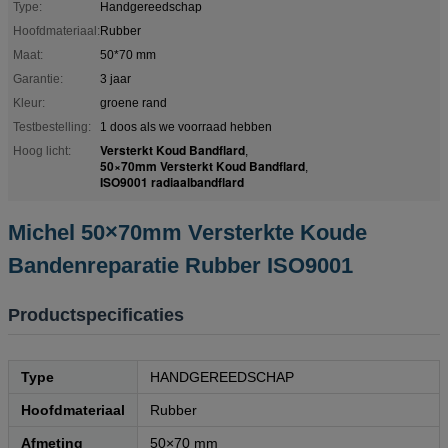
Type:
Handgereedschap
Hoofdmateriaal:
Rubber
Maat:
50*70 mm
Garantie:
3 jaar
Kleur:
groene rand
Testbestelling:
1 doos als we voorraad hebben
Versterkt Koud Bandflard
Hoog licht:
,
50×70mm Versterkt Koud Bandflard
,
ISO9001 radiaalbandflard
Michel 50×70mm Versterkte Koude
Bandenreparatie Rubber ISO9001
Productspecificaties
Type
HANDGEREEDSCHAP
Hoofdmateriaal
Rubber
Afmeting
50×70 mm