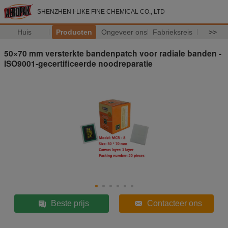
SHENZHEN I-LIKE FINE CHEMICAL CO., LTD
Huis
Producten
Ongeveer ons
Fabrieksreis
>>
50×70 mm versterkte bandenpatch voor radiale banden -
ISO9001-gecertificeerde noodreparatie
Beste prijs
Contacteer ons