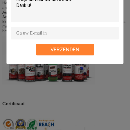
Het Aeropak-merk werd ontworpen voor de wereldmarkt van zijn
aanvang. Van New York tot Bangkok, Sydney aan Parijs, blijft het
Aeropak-merk een verenigbare blik en een kwaliteit. Globale
Aeropak ziet toelaat ons eruit om zich trots op de
kleinhandelsplanken van de wereldmarkten, als waaier van product
met opmerkelijke waarde en als verenigbare leverancier van
betrouwbare, kwaliteitsproducten te bevinden.
VERZENDEN
Certificaat