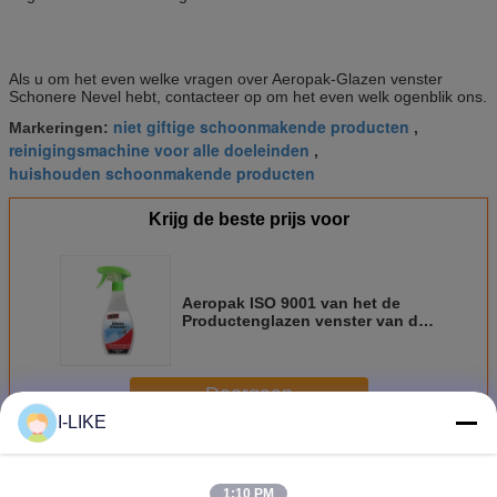
Als u om het even welke vragen over Aeropak-Glazen venster
Schonere Nevel hebt, contacteer op om het even welk ogenblik ons.
niet giftige schoonmakende producten
Markeringen:
,
reinigingsmachine voor alle doeleinden
,
huishouden schoonmakende producten
Krijg de beste prijs voor
Aeropak ISO 9001 van het de
Productenglazen venster van de
Huishoudenzorg de Schonere
Nevel
Doorgaan
I-LIKE
De Producten van de huishoudenzorg
Meer
1:10 PM