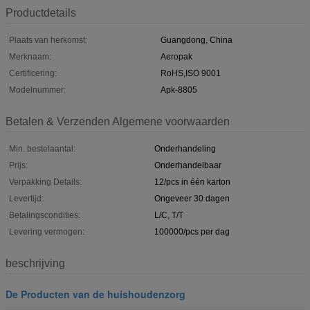
Productdetails
Plaats van herkomst:
Guangdong, China
Merknaam:
Aeropak
Certificering:
RoHS,ISO 9001
Modelnummer:
Apk-8805
Betalen & Verzenden Algemene voorwaarden
Min. bestelaantal:
Onderhandeling
Prijs:
Onderhandelbaar
Verpakking Details:
12/pcs in één karton
Levertijd:
Ongeveer 30 dagen
Betalingscondities:
L/C, T/T
Levering vermogen:
100000/pcs per dag
beschrijving
De Producten van de huishoudenzorg