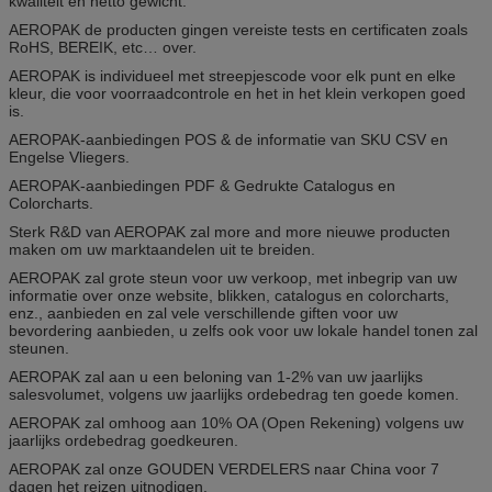
kwaliteit en netto gewicht.
AEROPAK de producten gingen vereiste tests en certificaten zoals
RoHS, BEREIK, etc… over.
AEROPAK is individueel met streepjescode voor elk punt en elke
kleur, die voor voorraadcontrole en het in het klein verkopen goed
is.
AEROPAK-aanbiedingen POS & de informatie van SKU CSV en
Engelse Vliegers.
AEROPAK-aanbiedingen PDF & Gedrukte Catalogus en
Colorcharts.
Sterk R&D van AEROPAK zal more and more nieuwe producten
maken om uw marktaandelen uit te breiden.
AEROPAK zal grote steun voor uw verkoop, met inbegrip van uw
informatie over onze website, blikken, catalogus en colorcharts,
enz., aanbieden en zal vele verschillende giften voor uw
bevordering aanbieden, u zelfs ook voor uw lokale handel tonen zal
steunen.
AEROPAK zal aan u een beloning van 1-2% van uw jaarlijks
salesvolumet, volgens uw jaarlijks ordebedrag ten goede komen.
AEROPAK zal omhoog aan 10% OA (Open Rekening) volgens uw
jaarlijks ordebedrag goedkeuren.
AEROPAK zal onze GOUDEN VERDELERS naar China voor 7
dagen het reizen uitnodigen.