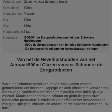
Productnaam:
Glazen venster Schonere Nevel
Gevulde ml:
500ml
Containertype:
Plastiek
NW:
500g
GW:
580g
Houdbaarheid:
3 jaar
ISO9001 de Zorgproducten van het glas Schonere
Hoog licht:
Huishouden
500g de Zorgproducten van het glas Schonere Huishouden
,
De Schonere Nevel van het Aeropakglazen venster
,
Van het de Nevelhuishouden van het
Aeropak500ml Glazen venster Schonere de
Zorgproducten
Wordt de schonere nevel van het Aeropakglazen venster
geformuleerd om insecten, koppige vlekken effectief te verwijderen,
vet en vogel verblinden het dalen onmiddellijk voor duidelijk vrije
voorruit. Maakt zonder stroken schoon en gebruikt geen ruwe
chemische producten. Uitstekend voor effectief het schoonmaken
van glas, spiegels, chroom, en andere harde oppervlakten rond uw
huis.