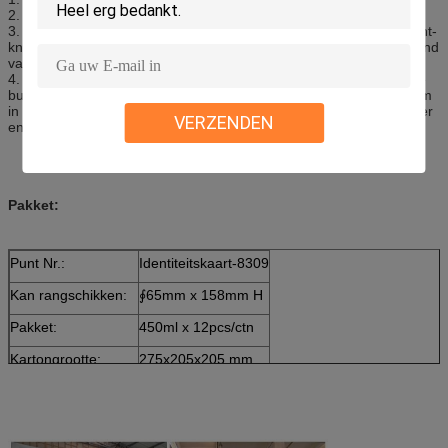
2. Laat leeglopen de band; Schud goed v3o3or gebruik het blik;
3. Schroef verbindende buis stevig op bandklep; Houd de blik recht-
knoop beschermer GLB-pers knoop bovenste-verwijdert tot de band
vast lijkt.
4. Nadat het stoten wordt gebeëindigd, maak beide einden van de
buis los. Drijf onmiddellijk 35km om de verzegelaar toe te staan om
in band uit te spreiden en de punctuur te herstellen. Dan controleer
VERZENDEN
en pas banddruk aan.
Pakket:
Punt Nr.:
Identiteitskaart-8309
Kan rangschikken:
∮65mm x 158mm H
Pakket:
450ml x 12pcs/ctn
Kartongrootte:
275x205x205 mm
20ft Containerlading
2500 kartons