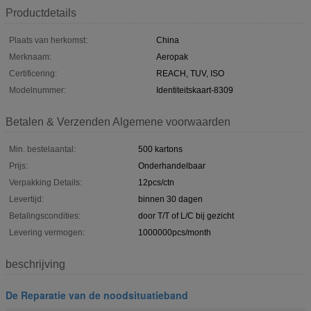
Productdetails
Plaats van herkomst:
China
Merknaam:
Aeropak
Certificering:
REACH, TUV, ISO
Modelnummer:
Identiteitskaart-8309
Betalen & Verzenden Algemene voorwaarden
Min. bestelaantal:
500 kartons
Prijs:
Onderhandelbaar
Verpakking Details:
12pcs/ctn
Levertijd:
binnen 30 dagen
Betalingscondities:
door T/T of L/C bij gezicht
Levering vermogen:
1000000pcs/month
beschrijving
De Reparatie van de noodsituatieband