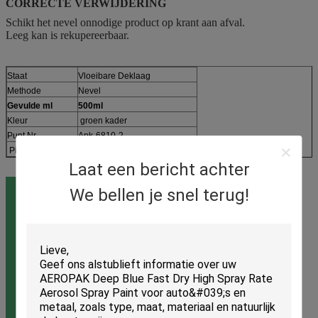
CORRECTE VERWIJDERING
Schikt het nevel onnodige product op krant aan afval.
Leeg kan is rekupereerbaar.
Staat
Vloeibare Deklaag
Methode
Nevel
Gevulde ml
500ml
Kleur
groen kader
Punt Nr.
Apk-6810-2
Pijpvorm
Waaiervormig, gevormd koord
Laat een bericht achter
We bellen je snel terug!