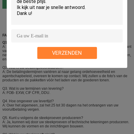
FAQ
Q1.
Bent u fabrikant?
A: Ja, zijn wij Shenzhen I-als Fijn Chemisch product een professionele fabrikant
van aërosolproducten, vooral in de producten van de autozorg, Aeropak-
VERZENDEN
nevelverven, bandverzegelaar en inflatoren, luchtstofdoeken, nevelkleefstoffen,
enz.
Q2. Wat is uw betalingsvoorwaarden?
A: De betalingstermijnen variëren al naar gelang ordehoeveelheid en
agentschapbeleid, overeen te komen op contact. Wij zullen u de foto's van de
producten en de pakketten vóór het laden van de goederen tonen.
Q3. Wat is uw termijnen van levering?
A: FOB- EXW, CIF CFR, DDU.
Q4. Hoe ongeveer uw levertijd?
A: Over het algemeen, zal het 25 tot 30 dagen na het ontvangen van uw
vooruitbetaling vergen.
Q5. Kunt u volgens de steekproeven produceren?
A: Ja, kunnen wij door uw steekproeven of technische tekeningen produceren.
Wij kunnen de vormen en de inrichtingen bouwen.