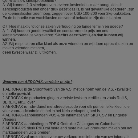
Q6. Wat is uw steekproefbeleid?
A: Wij kunnen 2-3 steekproeven leveren kostenloos, maar aangezien dit
aërosolproducten met onder druk gezet gas is, is het gevaarlijke goederen, zijn
de koerierskosten zeer hoog, zeggen over USD 100-200 voor 2kg-pakketten.
En de behoefte van vrachtkosten om vooraf betaald te zijn door klanten.
Q7: Hoe maakt u tot onze zaken verhouding op lange termijn en goede?
A: 1. Wij houden goede kwaliteit en concurrerende prijs om ons
klantenvoordeel te verzekeren;
Slechts eerst wint u, en dan kunnen wij
winnen.
A2. Wij respecteren elke klant als onze vrienden en wij doen oprecht zaken en
maken vrienden met hen,
geen kwestie waar zij uit komen.
Waarom om AEROPAK-verdeler te zijn?
1.AEROPAK is de Stijlontwerp van de V.S. met de norm van de V.S. - kwaliteit
en netto gewicht.
2.AEROPAK de producten gingen vereiste tests en certificaten zoals RoHS,
BEREIK, etc… over.
3.AEROPAK is individueel met streepjescode voor elk punt en elke kleur, die
voor voorraadcontrole en het in het klein verkopen goed is.
4.AEROPAK-aanbiedingen POS & de informatie van SKU CSV en Engelse
Vliegers.
5.AEROPAK-aanbiedingen PDF & Gedrukte Catalogus en Colorcharts.
6.AEROPAK'S sterk R&D zal more and more nieuwe producten maken om uw
marktaandelen uit te breiden.
7.AEROPAK zal grote steun voor uw verkoop, met inbegrip van uw informatie