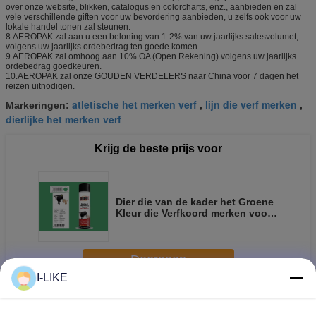
over onze website, blikken, catalogus en colorcharts, enz., aanbieden en zal
vele verschillende giften voor uw bevordering aanbieden, u zelfs ook voor uw
lokale handel tonen zal steunen.
8.AEROPAK zal aan u een beloning van 1-2% van uw jaarlijks salesvolumet,
volgens uw jaarlijks ordebedrag ten goede komen.
9.AEROPAK zal omhoog aan 10% OA (Open Rekening) volgens uw jaarlijks
ordebedrag goedkeuren.
10.AEROPAK zal onze GOUDEN VERDELERS naar China voor 7 dagen het
reizen uitnodigen.
atletische het merken verf
lijn die verf merken
Markeringen:
,
,
dierlijke het merken verf
Krijg de beste prijs voor
Dier die van de kader het Groene
Kleur die Verfkoord merken voor
Paard apk-6810-2 wordt gevormd
Doorgaan
I-LIKE
Het merken van Nevelverf
Meer