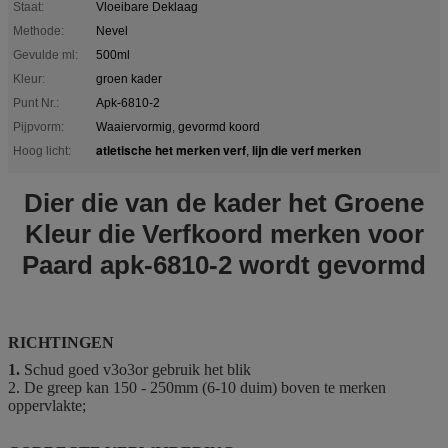
Staat:
Vloeibare Deklaag
Methode:
Nevel
Gevulde ml:
500ml
Kleur:
groen kader
Punt Nr.:
Apk-6810-2
Pijpvorm:
Waaiervormig, gevormd koord
atletische het merken verf
lijn die verf merken
Hoog licht:
,
Dier die van de kader het Groene
Kleur die Verfkoord merken voor
Paard apk-6810-2 wordt gevormd
RICHTINGEN
1.
Schud goed v3o3or gebruik het blik
2. De greep kan 150 - 250mm (6-10 duim) boven te merken
oppervlakte;