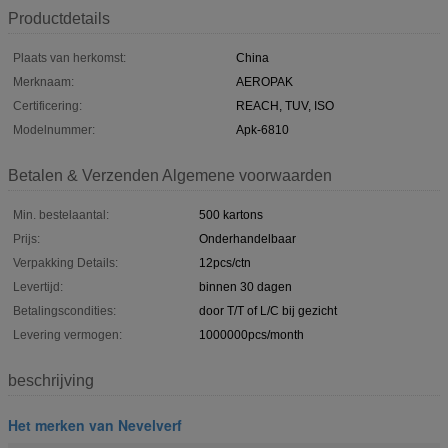
Productdetails
Plaats van herkomst:
China
Merknaam:
AEROPAK
Certificering:
REACH, TUV, ISO
Modelnummer:
Apk-6810
Betalen & Verzenden Algemene voorwaarden
Min. bestelaantal:
500 kartons
Prijs:
Onderhandelbaar
Verpakking Details:
12pcs/ctn
Levertijd:
binnen 30 dagen
Betalingscondities:
door T/T of L/C bij gezicht
Levering vermogen:
1000000pcs/month
beschrijving
Het merken van Nevelverf