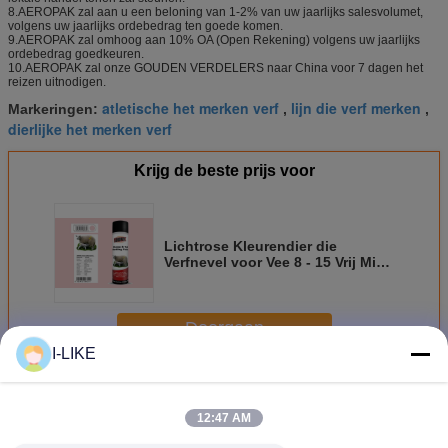
8.AEROPAK zal aan u een beloning van 1-2% van uw jaarlijks salesvolumet,
volgens uw jaarlijks ordebedrag ten goede komen.
9.AEROPAK zal omhoog aan 10% OA (Open Rekening) volgens uw jaarlijks
ordebedrag goedkeuren.
10.AEROPAK zal onze GOUDEN VERDELERS naar China voor 7 dagen het
reizen uitnodigen.
atletische het merken verf
lijn die verf merken
Markeringen:
,
,
dierlijke het merken verf
Krijg de beste prijs voor
Lichtrose Kleurendier die
Verfnevel voor Vee 8 - 15 Vrij Min
Tack merken -
Doorgaan
I-LIKE
Het merken van Nevelverf
Meer
12:47 AM