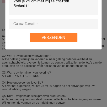
FAQ
Q1.
Bent u fabrikant?
VERZENDEN
A: Ja, zijn wij Shenzhen I-als Fijn Chemisch product een professionele fabrikant
van aërosolproducten, vooral in de producten van de autozorg, Aeropak-
nevelverven, bandverzegelaar en inflatoren, luchtstofdoeken, nevelkleefstoffen,
enz.
Q2. Wat is uw betalingsvoorwaarden?
A: De betalingstermijnen variëren al naar gelang ordehoeveelheid en
agentschapbeleid, overeen te komen op contact. Wij zullen u de foto's van de
producten en de pakketten vóór het laden van de goederen tonen.
Q3. Wat is uw termijnen van levering?
A: FOB- EXW, CIF CFR, DDU.
Q4. Hoe ongeveer uw levertijd?
A: Over het algemeen, zal het 25 tot 30 dagen na het ontvangen van uw
vooruitbetaling vergen.
Q5. Kunt u volgens de steekproeven produceren?
A: Ja, kunnen wij door uw steekproeven of technische tekeningen produceren.
Wij kunnen de vormen en de inrichtingen bouwen.