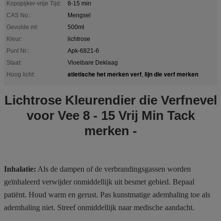
Kopspijker-vrije Tijd:
8-15 min
CAS No.:
Mengsel
Gevulde ml:
500ml
Kleur:
lichtrose
Punt Nr.:
Apk-6821-6
Staat:
Vloeibare Deklaag
atletische het merken verf
lijn die verf merken
Hoog licht:
,
Lichtrose Kleurendier die Verfnevel
voor Vee 8 - 15 Vrij Min Tack
merken -
Inhalatie:
Als de dampen of de verbrandingsgassen worden
geïnhaleerd verwijder onmiddellijk uit besmet gebied. Bepaal
patiënt. Houd warm en gerust. Pas kunstmatige ademhaling toe als
ademhaling niet. Streef onmiddellijk naar medische aandacht.