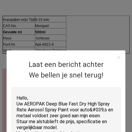
Kopspijker-vrije Tijd
8-15 min
CAS No.
Mengsel
Gevulde ml
500ml
Kleur
lichtrose
Punt Nr.
Apk-6821-6
Staat
Vloeibare Deklaag
Laat een bericht achter
We bellen je snel terug!