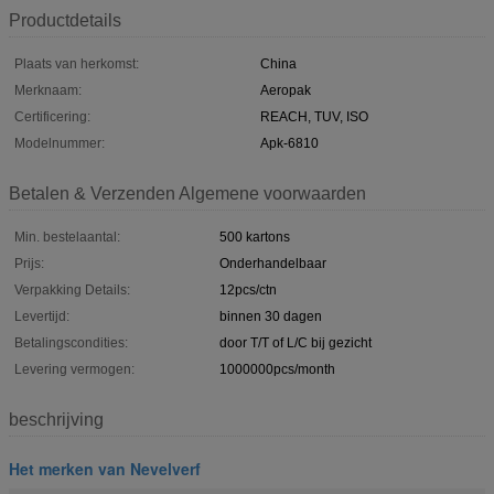
Productdetails
Plaats van herkomst:
China
Merknaam:
Aeropak
Certificering:
REACH, TUV, ISO
Modelnummer:
Apk-6810
Betalen & Verzenden Algemene voorwaarden
Min. bestelaantal:
500 kartons
Prijs:
Onderhandelbaar
Verpakking Details:
12pcs/ctn
Levertijd:
binnen 30 dagen
Betalingscondities:
door T/T of L/C bij gezicht
Levering vermogen:
1000000pcs/month
beschrijving
Het merken van Nevelverf