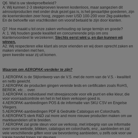
Q6. Wat is uw steekproefbeleid?
A: Wij kunnen 2-3 steekproeven leveren kostenloos, maar aangezien dit
aërosolproducten met onder druk gezet gas is, is het gevaarlijke goederen, zijn
de koerierskosten zeer hoog, zeggen over USD 100-200 voor 2kg-pakketten.
En de behoefte van vrachtkosten om vooraf betaald te zijn door klanten.
Q7: Hoe maakt u tot onze zaken verhouding op lange termijn en goede?
A: 1. Wij houden goede kwaliteit en concurrerende prijs om ons
klantenvoordeel te verzekeren;
Slechts eerst wint u, en dan kunnen wij
winnen.
A2. Wij respecteren elke klant als onze vrienden en wij doen oprecht zaken en
maken vrienden met hen,
geen kwestie waar zij uit komen.
Waarom om AEROPAK-verdeler te zijn?
1.AEROPAK is de Stijlontwerp van de V.S. met de norm van de V.S. - kwaliteit
en netto gewicht.
2.AEROPAK de producten gingen vereiste tests en certificaten zoals RoHS,
BEREIK, etc… over.
3.AEROPAK is individueel met streepjescode voor elk punt en elke kleur, die
voor voorraadcontrole en het in het klein verkopen goed is.
4.AEROPAK-aanbiedingen POS & de informatie van SKU CSV en Engelse
Vliegers.
5.AEROPAK-aanbiedingen PDF & Gedrukte Catalogus en Colorcharts.
6.AEROPAK'S sterk R&D zal more and more nieuwe producten maken om uw
marktaandelen uit te breiden.
7.AEROPAK zal grote steun voor uw verkoop, met inbegrip van uw informatie
over onze website, blikken, catalogus en colorcharts, enz., aanbieden en zal
vele verschillende giften voor uw bevordering aanbieden, u zelfs ook voor uw
lokale handel tonen zal steunen.