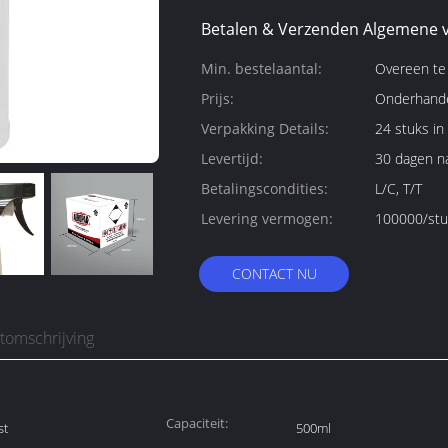
Betalen & Verzenden Algemene 
Min. bestelaantal:
Overeen t
Prijs:
Onderhande
Verpakking Details:
24 stuks in
Levertijd:
30 dagen na
Betalingscondities:
L/C, T/T
Levering vermogen:
100000/stu
CONTACT NU
tomschrijving
Capaciteit:
st
500ml