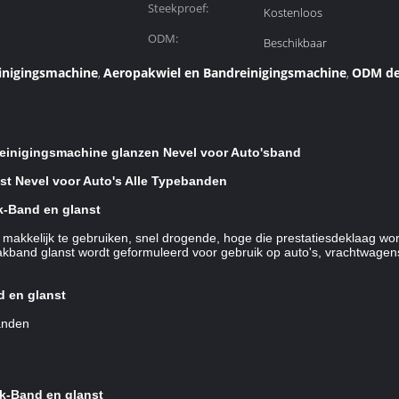
Steekproef:
Kostenloos
ODM:
Beschikbaar
inigingsmachine
Aeropakwiel en Bandreinigingsmachine
ODM de
,
,
einigingsmachine glanzen Nevel voor Auto'sband
st Nevel voor Auto's Alle Typebanden
k-Band en glanst
 makkelijk te gebruiken, snel drogende, hoge die prestatiesdeklaag w
kband glanst wordt geformuleerd voor gebruik op auto's, vrachtwagens
 en glanst
anden
k-Band en glanst