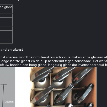
en glans
band en glanst
st speciaal wordt geformuleerd om schoon te maken en te glanzen al
in lange laatste glanst en de hulp beschermt tegen zonschade. Het wer
eeft uw banden een hoog-glans, langdurig glans dat levensonderhoud he