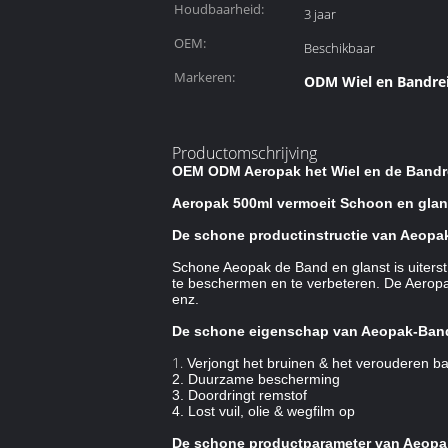
Houdbaarheid:
3 jaar
OEM:
Beschikbaar
Markeren:
ODM Wiel en Bandre
Productomschrijving
OEM ODM Aeropak het Wiel en de Bandr
Aeropak 500ml vermoeit Schoon en glan
De schone productinstructie van Aeopa
Schone Aeopak de Band en glanst is uiterst
te beschermen en te verbeteren. De Aeropa
enz.
De schone eigenschap van Aeopak-Band
1.
Verjongt het bruinen & het verouderen b
2. Duurzame bescherming
3. Doordringt remstof
4. Lost vuil, olie & wegfilm op
De schone productparameter van Aeopa