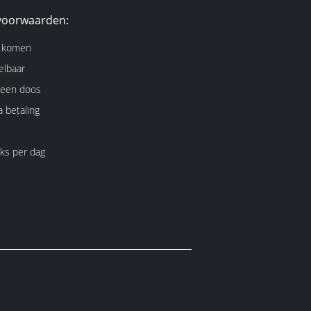
voorwaarden:
e komen
lbaar
 een doos
 betaling
ks per dag