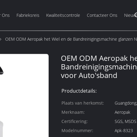
r Ons
Fabrieksreis
Kwaliteitscontrole
Contacteer Ons
Nieuw
OEM ODM Aeropak het Wiel en de Bandreinigingsmachine glanzen N
OEM ODM Aeropak het
Bandreinigingsmachin
voor Auto'sband
Productdetails:
Plaats van herkomst:
Guangdong,
Merknaam:
Aeropak
Certificering:
SGS, MSDS
Modelnummer:
Apk-8323