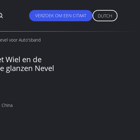
s
VERZOEK OM EEN CITAAT
DUTCH
evel voor Auto'sband
 Wiel en de
e glanzen Nevel
 China