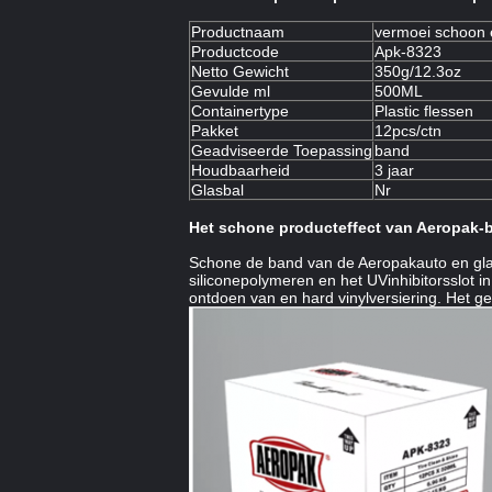
Productnaam
vermoei schoon 
Productcode
Apk-8323
Netto Gewicht
350g/12.3oz
Gevulde ml
500ML
Containertype
Plastic flessen
Pakket
12pcs/ctn
Geadviseerde Toepassing
band
Houdbaarheid
3 jaar
Glasbal
Nr
Het schone producteffect van Aeropak-
Schone de band van de Aeropakauto en glan
siliconepolymeren en het UVinhibitorsslot 
ontdoen van en hard vinylversiering. Het g