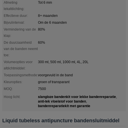
Afmeting
Tot 6 mm
lekafdichting:
Effectieve duur:
8+ maanden
Bijvulinterval:
Om de 6 maanden
Vermindering van de
80%
klap:
De duurzaamheid
60%
van de banden neemt
toe:
Volumeopties voor
300 ml, 500 ml, 1000 ml, 4L, 20L
afdichtmiddel:
Toepassingsmethode:
voorgevuld in de band
Kleuropties:
groen of transparant
MOQ:
7500
slangloze bandenkit voor lekke bandenreparatie
Hoog licht:
,
anti-lek vloeistof voor banden
,
bandenreparatiekit met garantie
Liquid tubeless antipuncture bandensluitmiddel