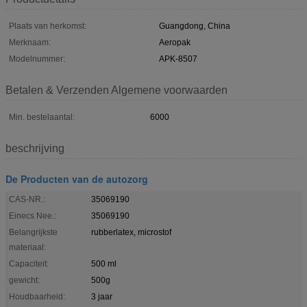
Plaats van herkomst:
Guangdong, China
Merknaam:
Aeropak
Modelnummer:
APK-8507
Betalen & Verzenden Algemene voorwaarden
Min. bestelaantal:
6000
beschrijving
De Producten van de autozorg
CAS-NR.:
35069190
Einecs Nee.:
35069190
Belangrijkste
rubberlatex, microstof
materiaal:
Capaciteit:
500 ml
gewicht:
500g
Houdbaarheid:
3 jaar