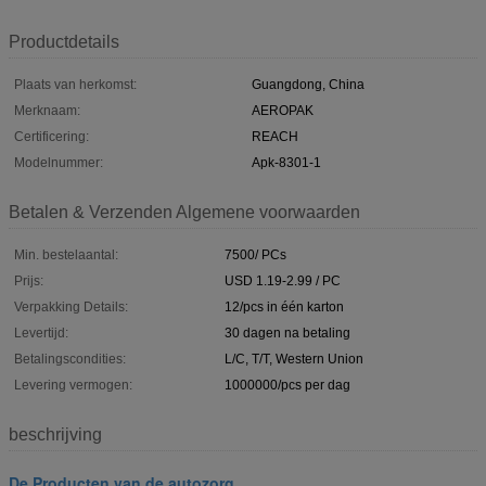
Productdetails
Plaats van herkomst:
Guangdong, China
Merknaam:
AEROPAK
Certificering:
REACH
Modelnummer:
Apk-8301-1
Betalen & Verzenden Algemene voorwaarden
Min. bestelaantal:
7500/ PCs
Prijs:
USD 1.19-2.99 / PC
Verpakking Details:
12/pcs in één karton
Levertijd:
30 dagen na betaling
Betalingscondities:
L/C, T/T, Western Union
Levering vermogen:
1000000/pcs per dag
beschrijving
De Producten van de autozorg