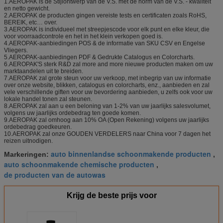
1.AEROPAK is de Stijlontwerp van de V.S. met de norm van de V.S. - kwaliteit
en netto gewicht.
2.AEROPAK de producten gingen vereiste tests en certificaten zoals RoHS,
BEREIK, etc… over.
3.AEROPAK is individueel met streepjescode voor elk punt en elke kleur, die
voor voorraadcontrole en het in het klein verkopen goed is.
4.AEROPAK-aanbiedingen POS & de informatie van SKU CSV en Engelse
Vliegers.
5.AEROPAK-aanbiedingen PDF & Gedrukte Catalogus en Colorcharts.
6.AEROPAK'S sterk R&D zal more and more nieuwe producten maken om uw
marktaandelen uit te breiden.
7.AEROPAK zal grote steun voor uw verkoop, met inbegrip van uw informatie
over onze website, blikken, catalogus en colorcharts, enz., aanbieden en zal
vele verschillende giften voor uw bevordering aanbieden, u zelfs ook voor uw
lokale handel tonen zal steunen.
8.AEROPAK zal aan u een beloning van 1-2% van uw jaarlijks salesvolumet,
volgens uw jaarlijks ordebedrag ten goede komen.
9.AEROPAK zal omhoog aan 10% OA (Open Rekening) volgens uw jaarlijks
ordebedrag goedkeuren.
10.AEROPAK zal onze GOUDEN VERDELERS naar China voor 7 dagen het
reizen uitnodigen.
auto binnenlandse schoonmakende producten
Markeringen:
,
auto schoonmakende chemische producten
,
de producten van de autowas
Krijg de beste prijs voor