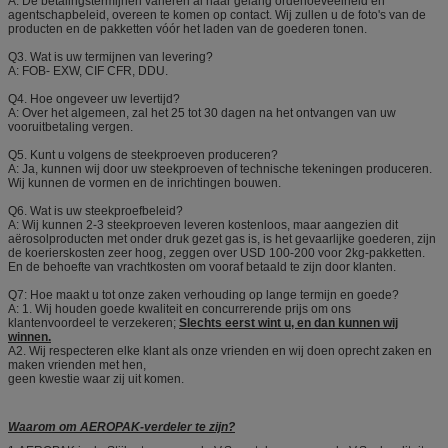
A: De betalingstermijnen variëren al naar gelang ordehoeveelheid en
agentschapbeleid, overeen te komen op contact. Wij zullen u de foto's van de
producten en de pakketten vóór het laden van de goederen tonen.
Q3. Wat is uw termijnen van levering?
A: FOB- EXW, CIF CFR, DDU.
Q4. Hoe ongeveer uw levertijd?
A: Over het algemeen, zal het 25 tot 30 dagen na het ontvangen van uw
vooruitbetaling vergen.
Q5. Kunt u volgens de steekproeven produceren?
A: Ja, kunnen wij door uw steekproeven of technische tekeningen produceren.
Wij kunnen de vormen en de inrichtingen bouwen.
Q6. Wat is uw steekproefbeleid?
A: Wij kunnen 2-3 steekproeven leveren kostenloos, maar aangezien dit
aërosolproducten met onder druk gezet gas is, is het gevaarlijke goederen, zijn
de koerierskosten zeer hoog, zeggen over USD 100-200 voor 2kg-pakketten.
En de behoefte van vrachtkosten om vooraf betaald te zijn door klanten.
Q7: Hoe maakt u tot onze zaken verhouding op lange termijn en goede?
A: 1. Wij houden goede kwaliteit en concurrerende prijs om ons
klantenvoordeel te verzekeren;
Slechts eerst wint u, en dan kunnen wij
winnen.
A2. Wij respecteren elke klant als onze vrienden en wij doen oprecht zaken en
maken vrienden met hen,
geen kwestie waar zij uit komen.
Waarom om AEROPAK-verdeler te zijn?