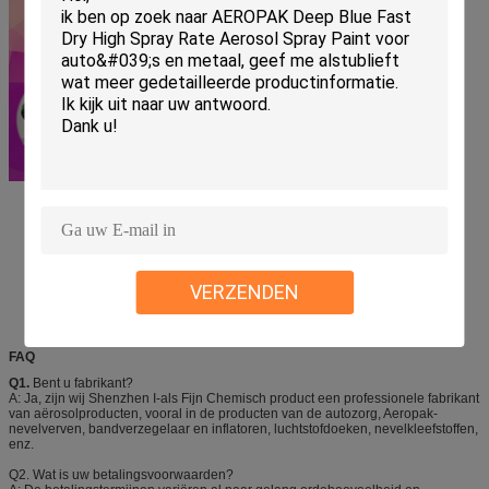
VERZENDEN
FAQ
Q1.
Bent u fabrikant?
A: Ja, zijn wij Shenzhen I-als Fijn Chemisch product een professionele fabrikant
van aërosolproducten, vooral in de producten van de autozorg, Aeropak-
nevelverven, bandverzegelaar en inflatoren, luchtstofdoeken, nevelkleefstoffen,
enz.
Q2. Wat is uw betalingsvoorwaarden?