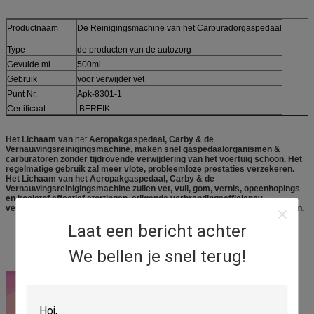
Productnaam
De Reinigingsmachine van het Carburadorgaspedaal
Type
de producten van de autozorg
Gevulde ml
500ml
Gebruik
voor verwijder vet
Punt Nr.
Apk-8301-1
Certificaat
BEREIK
Het Lichaam van
het
Aeropakgaspedaal, Carby & de
Vernauwingsreinigingsmachine, maken snel gaspedaalorganismen &
carburatoren zonder tijdrovende verwijdering van het voertuig schoon. Het
regelmatige gebruik zal meer vlote, probleemloze prestaties verzekeren.
Het Lichaam van het Aeropakgaspedaal, Carby & de
Vernauwingsreinigingsmachine zullen vet, vuil, gom, vernis, opeenhopings
en koolstof effectief stortingen, stijgende verbrandingsefficiency
verwijderen, die brandstof besparen en zullen verontreiniging verminderen.
Laat een bericht achter
We bellen je snel terug!