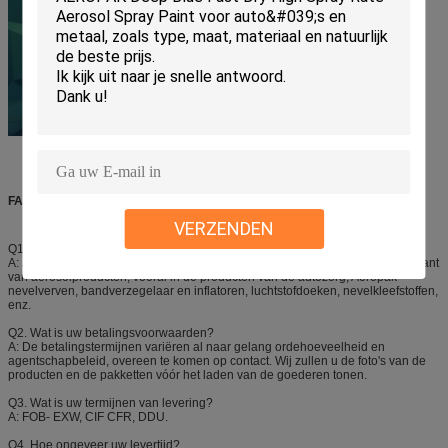
FAQ
VERZENDEN
Q1. Bent u fabrikant?
A: Ja, zijn wij Shenzhen I-als Fijn Chemisch product een professionele fabrikant
van aërosolproducten, vooral in de producten van de autozorg, Aeropak-
nevelverven, bandverzegelaar en inflatoren, luchtstofdoeken, nevelkleefstoffen,
enz.
Q2. Wat is uw betalingsvoorwaarden?
A: De betalingstermijnen variëren al naar gelang ordehoeveelheid en
agentschapbeleid, overeen te komen op contact. Wij zullen u de foto's van de
producten en de pakketten vóór het laden van de goederen tonen.
Q3. Wat is uw termijnen van levering?
A: FOB- EXW, CIF CFR, DDU.
Q4. Hoe ongeveer uw levertijd?