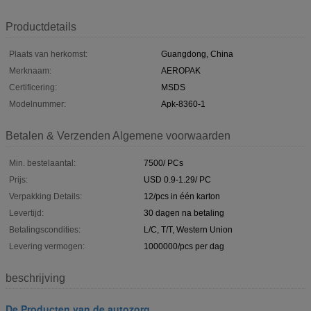
Productdetails
Plaats van herkomst:
Guangdong, China
Merknaam:
AEROPAK
Certificering:
MSDS
Modelnummer:
Apk-8360-1
Betalen & Verzenden Algemene voorwaarden
Min. bestelaantal:
7500/ PCs
Prijs:
USD 0.9-1.29/ PC
Verpakking Details:
12/pcs in één karton
Levertijd:
30 dagen na betaling
Betalingscondities:
L/C, T/T, Western Union
Levering vermogen:
1000000/pcs per dag
beschrijving
De Producten van de autozorg