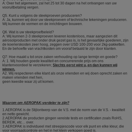
A: Over het algemeen, zal het 25 tot 30 dagen na het ontvangen van uw
vooruitbetaling vergen.
Q5. Kunt u volgens de steekproeven produceren?
A: Ja, kunnen wij door uw steekproeven of technische tekeningen produceren.
Wij kunnen de vormen en de inrichtingen bouwen.
Q6. Wat is uw steekproefbeleid?
A: Wij kunnen 2-3 steekproeven leveren kostenloos, maar aangezien dit
aërosolproducten met onder druk gezet gas is, is het gevaarlijke goederen, zijn
de koerierskosten zeer hoog, zeggen over USD 100-200 voor 2kg-pakketten.
En de behoefte van vrachtkosten om vooraf betaald te zijn door klanten.
Q7: Hoe maakt u tot onze zaken verhouding op lange termijn en goede?
A: 1. Wij houden goede kwaliteit en concurrerende prijs om ons
klantenvoordeel te verzekeren;
Slechts eerst wint u, en dan kunnen wij
winnen.
A2. Wij respecteren elke klant als onze vrienden en wij doen oprecht zaken en
maken vrienden met hen,
geen kwestie waar zij uit komen.
Waarom om AEROPAK-verdeler te zijn?
1.AEROPAK is de Stijlontwerp van de V.S. met de norm van de V.S. - kwaliteit
en netto gewicht.
2.AEROPAK de producten gingen vereiste tests en certificaten zoals RoHS,
BEREIK, etc… over.
3.AEROPAK is individueel met streepjescode voor elk punt en elke kleur, die
voor voorraadcontrole en het in het klein verkopen goed is.