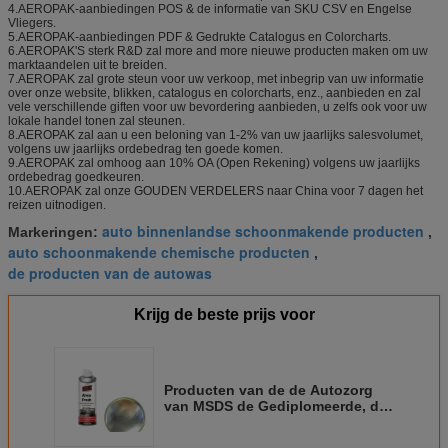
4.AEROPAK-aanbiedingen POS & de informatie van SKU CSV en Engelse
Vliegers.
5.AEROPAK-aanbiedingen PDF & Gedrukte Catalogus en Colorcharts.
6.AEROPAK'S sterk R&D zal more and more nieuwe producten maken om uw
marktaandelen uit te breiden.
7.AEROPAK zal grote steun voor uw verkoop, met inbegrip van uw informatie
over onze website, blikken, catalogus en colorcharts, enz., aanbieden en zal
vele verschillende giften voor uw bevordering aanbieden, u zelfs ook voor uw
lokale handel tonen zal steunen.
8.AEROPAK zal aan u een beloning van 1-2% van uw jaarlijks salesvolumet,
volgens uw jaarlijks ordebedrag ten goede komen.
9.AEROPAK zal omhoog aan 10% OA (Open Rekening) volgens uw jaarlijks
ordebedrag goedkeuren.
10.AEROPAK zal onze GOUDEN VERDELERS naar China voor 7 dagen het
reizen uitnodigen.
auto binnenlandse schoonmakende producten
Markeringen:
,
auto schoonmakende chemische producten
,
de producten van de autowas
Krijg de beste prijs voor
Producten van de de Autozorg
van MSDS de Gediplomeerde, de
Schonere Nevel van Airco voor
het Verwijderen van Allergenen